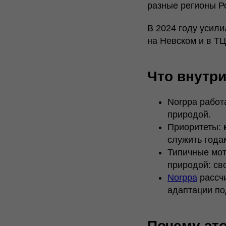
разные регионы Р
В 2024 году усили
на Невском и в ТЦ
Что внутри
Norppa работ
природой.
Приоритеты:
служить года
Типичные мот
природой: св
Norppa
рассч
адаптации по
Почему эт