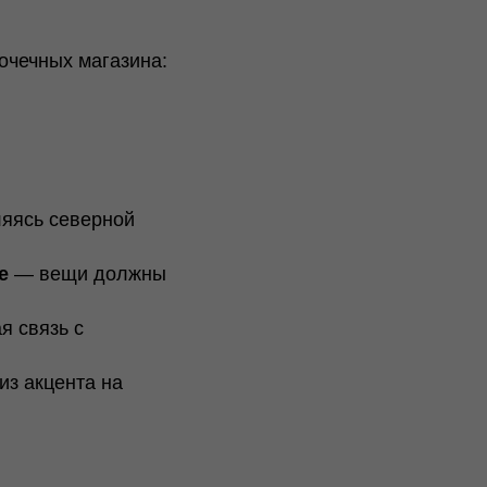
очечных магазина:
ляясь северной
е
— вещи должны
я связь с
.
 из акцента на