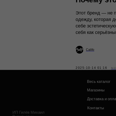
Весь каталог
П
Этот бренд — не п
Магазины
П
одежду, которая д
себе эстетическу
Доставка и оплата
П
себя как серьёзн
С
Контакты
ИП Гилёв Михаил
п
Витальевич
ИНН: 590847626354
Califo
2025-10-14 01:16
NO