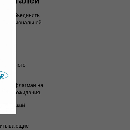
о деталей
ится объединить
в функциональной
 активного
ервый флагман на
ужды и ожидания.
физический
.
учитывающие