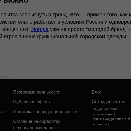
рограмма лояльности
Блог
О бр
опытка запрыгнуть в тренд. Это — пример того, как 
убличная оферта
Сотрудничество
Стать
ействительно работает в условиях России и одновре
Подарочные
ю концепцию.
Norppa
уже не просто “молодой бренд” 
олитика конфиденциальности
сертификаты
Часто задаваемые
ый игрок в нише функциональной городской одежды.
огласие на обработку
вопросы
ерсональных данных
RPPA