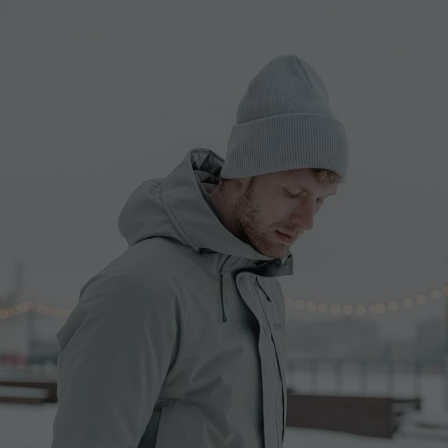
ссии
России
 России
ей России