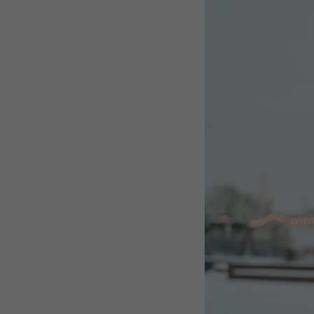
По всей Ро
По всей 
По всей
По вс