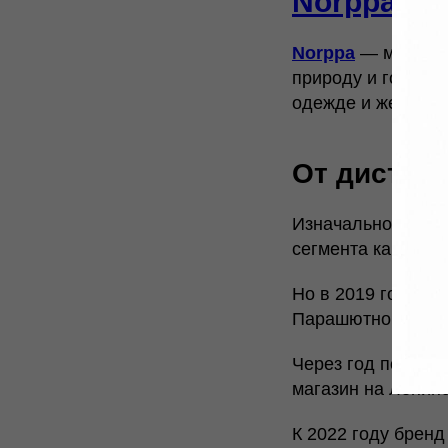
Norppa
: с
Norppa
— молодой
природу и город. 
одежде и желание 
От дистри
Изначально коман
сегмента как дист
Но в 2019 году он
Парашютной улице
Через год появилс
магазин на Ленинс
К 2022 году брен