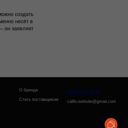
енде
можно создать
+7 995 093 96 65
 поставщиком
менно несёт в
califo.website@gmail.com
— он заявляет
Разработка сайта: Паша Баобаб