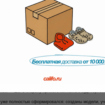
евер в одежде, выверенный д
 российский бренд верхней одежды, который стрем
Он не родился из хайпа: за его спиной десятилетие 
сделать что-то собственное, но честное.
буции к собственному бренду
да стояла по ту сторону витрины: продавали бренды
рибьюторы и работали с оптом.
и задумались: почему бы не сделать
своё
? Открыв п
, они приблизились к покупателю, почувствовали н
я интернет-магазин с доставкой по стране и новый 
ком — шаг в сторону прямого контакта с аудиторией
д уже полностью сформировался: созданы модели, 