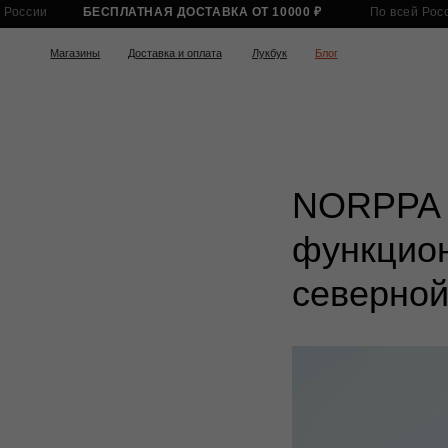
#отступы на странице товара свехру и снизу
 России
БЕСПЛАТНАЯ ДОСТАВКА ОТ 10000 ₽
По всей России
#размер заголовка у товара (на странице товара)
Магазины
Доставка и оплата
Лукбук
Блог
Нови
NORPPA 
функцио
северной