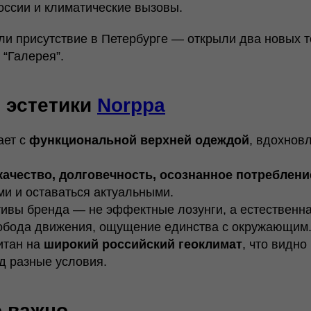
оссии и климатические вызовы.
ли присутствие в Петербурге — открыли два новых т
 “Галерея”.
 эстетики
Norppa
ает с
функциональной верхней одеждой
, вдохнов
качество, долговечность, осознанное потреблени
ми и оставаться актуальными.
ивы бренда — не эффектные лозунги, а естественна
обода движения, ощущение единства с окружающим
итан на
широкий российский геоклимат
, что видно
д разные условия.
о важно