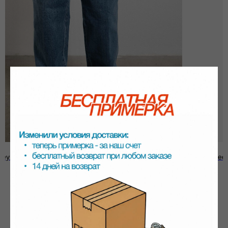
ey Easy Denim Pant LIGHT INDIGO
Брюки Called
9 800
р.