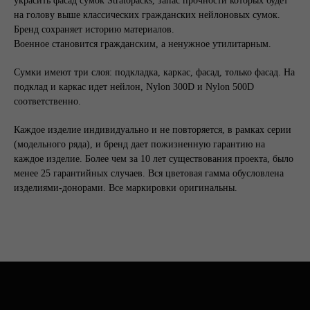
украсить фасад сумок Stratopacks, запас прочности которых будет
Часто задаваемые
на голову выше классических гражданских нейлоновых сумок.
вопросы
+7 995 093 96 65
Бренд сохраняет историю материалов.
califo.website@gmail.com
Военное становится гражданским, а ненужное утилитарным.
ИП Гилёв Михаил
Витальевич
Сумки имеют три слоя: подкладка, каркас, фасад, только фасад. На
ИНН: 590847626354
подклад и каркас идет нейлон, Nylon 300D и Nylon 500D
соответственно.
Каждое изделие индивидуально и не повторяется, в рамках серии
(модельного ряда), и бренд дает пожизненную гарантию на
Разработка сайта: Паша
Баобаб
каждое изделие. Более чем за 10 лет существования проекта, было
менее 25 гарантийных случаев. Вся цветовая гамма обусловлена
изделиями-донорами. Все маркировки оригинальны.