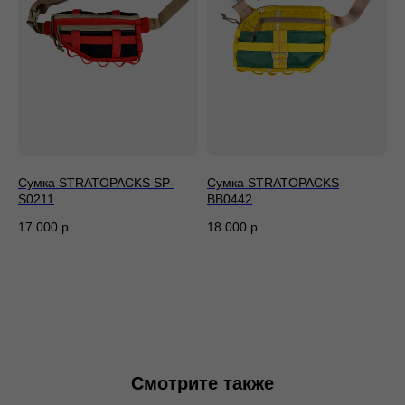
По всей России
Смотрите также
Сумка STRATOPACKS SP-
Сумка STRATOPACKS
S0211
BB0442
17 000
р.
18 000
р.
По всей России