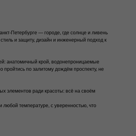
нкт-Петербурге — городе, где солнце и ливень
 стиль и защиту, дизайн и инженерный подход к
чей: анатомичный крой, водонепроницаемые
о пройтись по залитому дождём проспекту, не
енде
+7 995 093 96 65
 поставщиком
califo.website@gmail.com
ых элементов ради красоты: всё на своём
и любой температуре, с уверенностью, что
Разработка сайта: Паша Баобаб