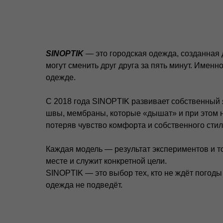
SINOPTIK
— это городская одежда, созданная 
могут сменить друг друга за пять минут. Именн
одежде.
С 2018 года SINOPTIK развивает собственный
швы, мембраны, которые «дышат» и при этом н
Весь каталог
П
потеряв чувство комфорта и собственного стил
Магазины
П
Доставка и оплата
П
Каждая модель — результат экспериментов и т
С
Контакты
месте и служит конкретной цели.
ИП Гилёв Михаил
п
SINOPTIK — это выбор тех, кто не ждёт погоды
Витальевич
ИНН: 590847626354
одежда не подведёт.