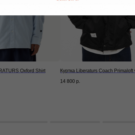
rs Coach Primaloft черный
Шапка Carhartt Short Watch Hat C
2 245
р.
4 490
р.