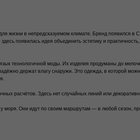
для жизни в непредсказуемом климате. Бренд появился в Са
о здесь появилась идея объединить эстетику и практичность,
 язык технологичной моды. Их изделия продуманы до мело
адёжно держат влагу снаружи. Это одежда, в которой можн
рограмма лояльности
Блог
О бр
я.
убличная оферта
Сотрудничество
Стать
Подарочные
олитика конфиденциальности
очных расчётов. Здесь нет случайных линий или декоративн
сертификаты
Часто задаваемые
огласие на обработку
вопросы
ерсональных данных
 у моря. Они идут по своим маршрутам — в любой сезон, пр