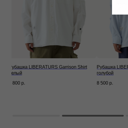
Рубашка LIBERATURS Oxford Shirt
Куртка Liberatu
голубой
14 800
р.
8 500
р.