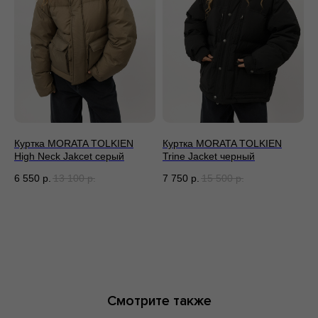
По всей России
Смотрите также
Куртка MORATA TOLKIEN
Куртка MORATA TOLKIEN
High Neck Jakcet серый
Trine Jacket черный
6 550
р.
13 100
р.
7 750
р.
15 500
р.
По всей России