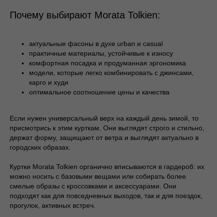
Магазины
Публичная оферта
Почему выбирают Morata Tolkien:
Доставка и
Политика
оплата
конфиденциальности
О бренде
актуальные фасоны в духе urban и casual
Стать
Согласие на обработку
практичные материалы, устойчивые к износу
поставщиком
персональных данных
комфортная посадка и продуманная эргономика
модели, которые легко комбинировать с джинсами,
Контакты
Сотрудничество
карго и худи
оптимальное соотношение цены и качества
Блог
Подарочные
сертификаты
Если нужен универсальный верх на каждый день зимой, то
Часто задаваемые
присмотрись к этим курткам. Они выглядят строго и стильно,
вопросы
+7 995 093 96 65
держат форму, защищают от ветра и выглядят актуально в
califo.website@gmail.com
городских образах.
ИП Гилёв Михаил
Витальевич
Куртки Morata Tolkien органично вписываются в гардероб: их
ИНН: 590847626354
можно носить с базовыми вещами или собирать более
смелые образы с кроссовками и аксессуарами. Они
подходят как для повседневных выходов, так и для поездок,
прогулок, активных встреч.
Разработка сайта: Паша