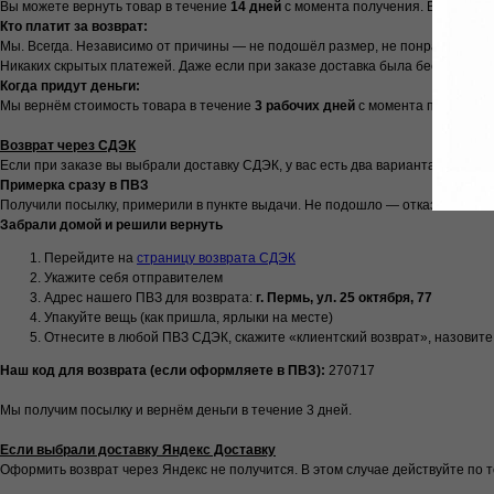
Вы можете вернуть товар в течение
14 дней
с момента получения. Вещь не д
Кто платит за возврат:
Мы. Всегда. Независимо от причины — не подошёл размер, не понравился цве
Никаких скрытых платежей. Даже если при заказе доставка была бесплатной
Когда придут деньги:
Мы вернём стоимость товара в течение
3 рабочих дней
с момента получения
Возврат через СДЭК
Если при заказе вы выбрали доставку СДЭК, у вас есть два варианта:
Примерка сразу в ПВЗ
Получили посылку, примерили в пункте выдачи. Не подошло — отказались на
Забрали домой и решили вернуть
Перейдите на
страницу возврата СДЭК
Укажите себя отправителем
Адрес нашего ПВЗ для возврата:
г. Пермь, ул. 25 октября, 77
Упакуйте вещь (как пришла, ярлыки на месте)
Отнесите в любой ПВЗ СДЭК, скажите «клиентский возврат», назовите 
Наш код для возврата (если оформляете в ПВЗ):
270717
Мы получим посылку и вернём деньги в течение 3 дней.
Если выбрали доставку Яндекс Доставку
Оформить возврат через Яндекс не получится. В этом случае действуйте по т