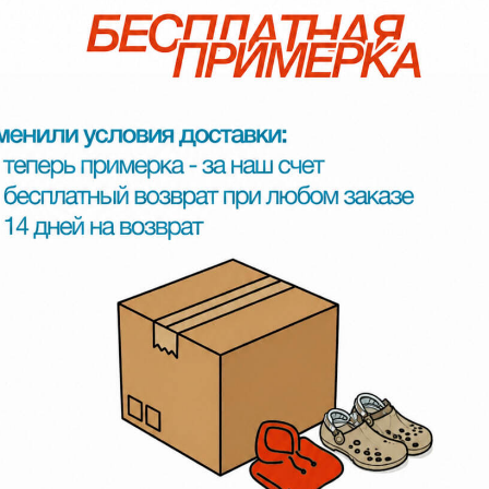
d, Мир.
о 17:00 по мск.
ток (в будние дни) мы отправим заказ в транспортную и пришлем вам трек-но
 до пункта выдачи СДЭК или Яндекс. Выбрать удобный способ и уточнить срок