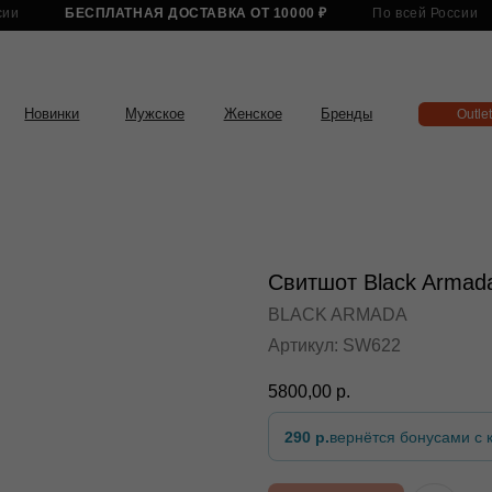
БЕСПЛАТНАЯ ДОСТАВКА ОТ 10000 ₽
По всей России
БЕСПЛАТНА
нки
Мужское
Женское
Бренды
Outlet
Свитшот Black Armada
BLACK ARMADA
Артикул:
SW622
5800,00
р.
290 р.
вернётся бонусами с к