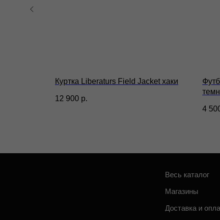
Весь каталог
П
Магазины
П
Доставка и оплата
П
С
Контакты
ИП Гилёв Михаил
п
Витальевич
ntage 26
Куртка Liberaturs Field Jacket хаки
Футб
ИНН: 590847626354
темн
12 900
р.
4 50