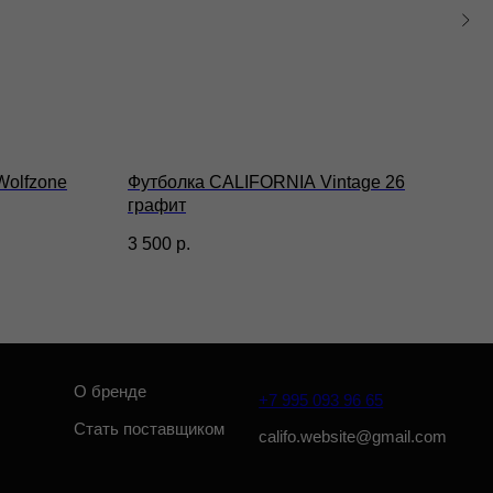
енде
+7 995 093 96 65
 поставщиком
califo.website@gmail.com
Wolfzone
Футболка CALIFORNIA Vintage 26
Брел
графит
1 60
Разработка сайта: Паша Баобаб
3 500
р.