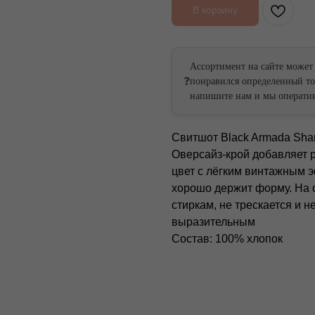
В корзину
Ассортимент на сайте может
❓
понравился определенный тов
ссии
России
напишите нам и мы оператив
 России
ей России
Свитшот Black Armada Shar
Оверсайз-крой добавляет р
цвет с лёгким винтажным э
хорошо держит форму. На с
стиркам, не трескается и н
выразительным
Состав: 100% хлопок