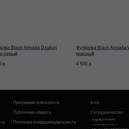
рограмма лояльности
Блог
О бр
убличная оферта
Сотрудничество
Стать
Подарочные
олитика конфиденциальности
сертификаты
Часто задаваемые
огласие на обработку
вопросы
ерсональных данных
олка Black Armada Dzukuri
Футболка Black Armada 
о-серый
красный
0
р.
4 500
р.