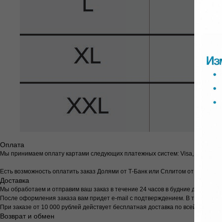
Оплата
Мы принимаем оплату картами следующих платежных систем: Visa, Mastercar
Есть возможность оплатить заказ Долями от Т-Банк или Сплитом от Яндекс
Доставка
Мы обработаем и отправим ваш заказ в течение 24 часов в будние дни с 9:00 д
После оформления заказа вам придет e-mail с подтверждением. В течение су
При заказе от 10 000 рублей действует бесплатная доставка по всей России
Возврат и обмен