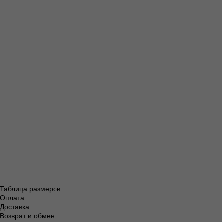
По всей Ро
По всей 
По всей
По вс
Таблица размеров
Оплата
Доставка
Возврат и обмен