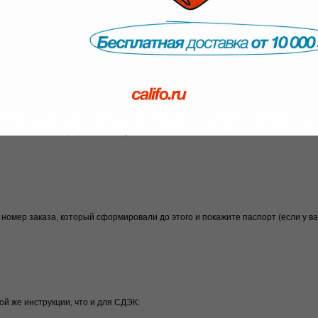
олжна быть в использовании, упаковка и ярлыки должны быть сохранены.
т, передумали, брак.
 — мы ничего не удерживаем.
 посылки на нашем складе.
 месте. Ничего оформлять не нужно.
номер заказа, который сформировали до этого и покажите паспорт (если у ва
ой же инструкции, что и для СДЭК: