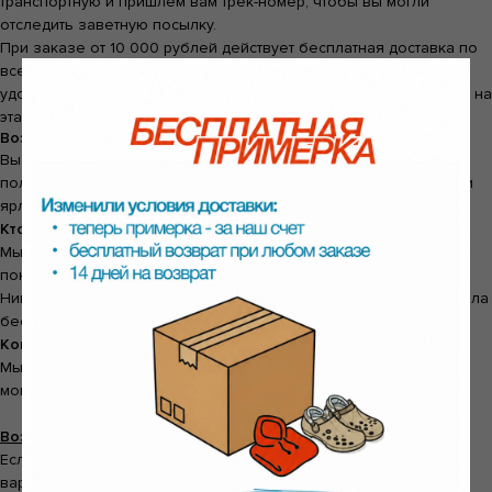
транспортную и пришлем вам трек-номер, чтобы вы могли
отследить заветную посылку.
При заказе от 10 000 рублей действует бесплатная доставка по
всей России до пункта выдачи СДЭК или Яндекс. Выбрать
удобный способ и уточнить сроки доставки в ваш город можно на
этапе оформления заказа.
Возврат и обмен
Вы можете вернуть товар в течение
14 дней
с момента
получения. Вещь не должна быть в использовании, упаковка и
ярлыки должны быть сохранены.
Кто платит за возврат:
Мы. Всегда. Независимо от причины — не подошёл размер, не
понравился цвет, передумали, брак.
Никаких скрытых платежей. Даже если при заказе доставка была
бесплатной — мы ничего не удерживаем.
Когда придут деньги:
Мы вернём стоимость товара в течение
3 рабочих дней
с
момента получения посылки на нашем складе.
Возврат через СДЭК
Если при заказе вы выбрали доставку СДЭК, у вас есть два
варианта: