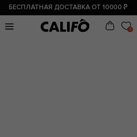
#отступы на странице товара свехру и снизу
По всей
БЕСПЛАТНАЯ ДОСТАВКА ОТ 10000 ₽
#размер заголовка у товара (на странице товара)
России
3