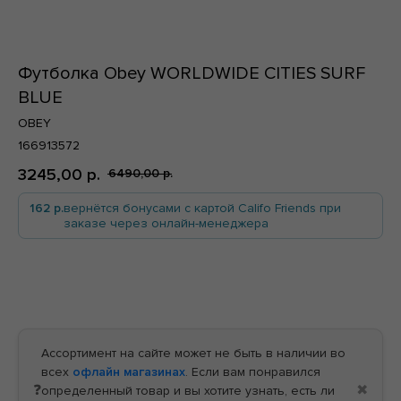
Футболка Obey WORLDWIDE CITIES SURF
BLUE
По всей России
OBEY
166913572
3245,00
р.
6490,00
р.
162 р.
вернётся бонусами с картой Califo Friends при
заказе через онлайн-менеджера
По всей России
В корзину
Ассортимент на сайте может не быть в наличии во
всех
офлайн магазинах
. Если вам понравился
❓
✖
определенный товар и вы хотите узнать, есть ли