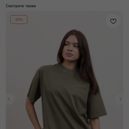
конфиденциальности
О бренде
Смотрите также
Стать
Согласие на обработку
поставщиком
персональных данных
-20%
Контакты
Сотрудничество
Блог
Подарочные
сертификаты
Часто задаваемые
вопросы
+7 995 093 96 65
califo.website@gmail.com
ИП Гилёв Михаил
Витальевич
ИНН: 590847626354
Разработка сайта: Паша
Баобаб