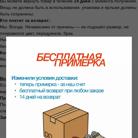
Вы можете вернуть товар в течение
14 дней
с момента получения.
Вещь не должна быть в использовании, упаковка и ярлыки должны
быть сохранены.
Кто платит за возврат:
Мы. Всегда. Независимо от причины — не подошёл размер, не
понравился цвет, передумали, брак.
Никаких скрытых платежей. Даже если при заказе доставка была
бесплатной — мы ничего не удерживаем.
Когда придут деньги:
Мы вернём стоимость товара в течение
3 рабочих дней
с
момента получения посылки на нашем складе.
Возврат через СДЭК
Если при заказе вы выбрали доставку СДЭК, у вас есть два
варианта:
Примерка сразу в ПВЗ
Получили посылку, примерили в пункте выдачи. Не подошло —
отказались на месте. Ничего оформлять не нужно.
Забрали домой и решили вернуть
Перейдите на
страницу возврата СДЭК
Укажите себя отправителем