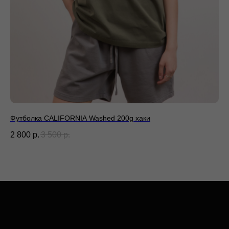
Футболка CALIFORNIA Washed 200g хаки
Ру
2 800
р.
3 500
р.
8 