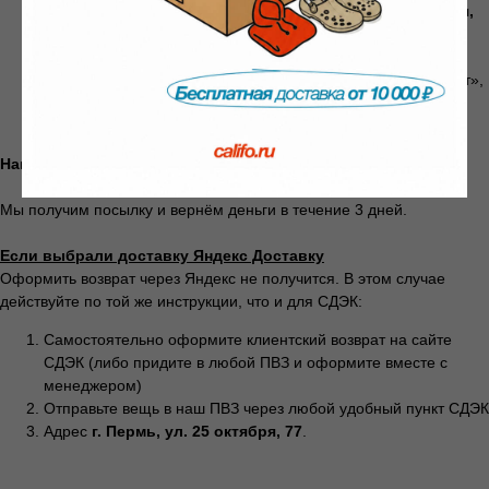
Адрес нашего ПВЗ для возврата:
г. Пермь, ул. 25 октября,
77
Упакуйте вещь (как пришла, ярлыки на месте)
Отнесите в любой ПВЗ СДЭК, скажите «клиентский возврат»,
назовите номер заказа, который сформировали до этого и
покажите паспорт (если у вас нет СДЭК ID)
Наш код для возврата (если оформляете в ПВЗ):
270717
Мы получим посылку и вернём деньги в течение 3 дней.
Если выбрали доставку Яндекс Доставку
Оформить возврат через Яндекс не получится. В этом случае
действуйте по той же инструкции, что и для СДЭК:
Самостоятельно оформите клиентский возврат на сайте
СДЭК (либо придите в любой ПВЗ и оформите вместе с
менеджером)
Весь каталог
Программа лояльности
Отправьте вещь в наш ПВЗ через любой удобный пункт СДЭК
Адрес
г. Пермь, ул. 25 октября, 77
.
Магазины
Публичная оферта
Доставка и
Политика
оплата