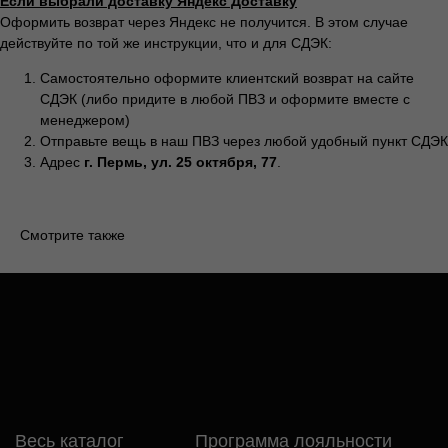
Если выбрали доставку Яндекс Доставку
ИП Гилёв Михаил
Витальевич
Оформить возврат через Яндекс не получится. В этом случае
ИНН: 590847626354
действуйте по той же инструкции, что и для СДЭК:
Самостоятельно оформите клиентский возврат на сайте
СДЭК (либо придите в любой ПВЗ и оформите вместе с
менеджером)
Разработка сайта: Паша
Отправьте вещь в наш ПВЗ через любой удобный пункт СДЭК
Баобаб
Адрес
г. Пермь, ул. 25 октября, 77
.
Смотрите также