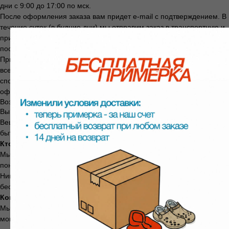
дни с 9:00 до 17:00 по мск.
После оформления заказа вам придет e-mail с подтверждением. В
течение суток (в будние дни) мы отправим заказ в транспортную и
пришлем вам трек-номер, чтобы вы могли отследить заветную
посылку.
При заказе от 10 000 рублей действует бесплатная доставка по
всей России до пункта выдачи СДЭК или Яндекс. Выбрать удобный
способ и уточнить сроки доставки в ваш город можно на этапе
оформления заказа.
Возврат и обмен
Вы можете вернуть товар в течение
14 дней
с момента получения.
Вещь не должна быть в использовании, упаковка и ярлыки должны
быть сохранены.
Кто платит за возврат:
Мы. Всегда. Независимо от причины — не подошёл размер, не
понравился цвет, передумали, брак.
Никаких скрытых платежей. Даже если при заказе доставка была
бесплатной — мы ничего не удерживаем.
Когда придут деньги:
Мы вернём стоимость товара в течение
3 рабочих дней
с
момента получения посылки на нашем складе.