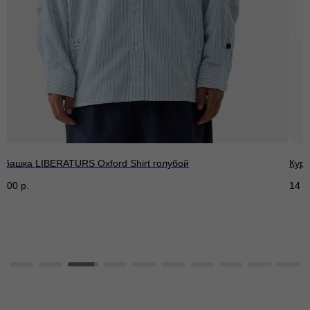
убашка LIBERATURS Oxford Shirt голубой
Курт
 500
р.
14 8