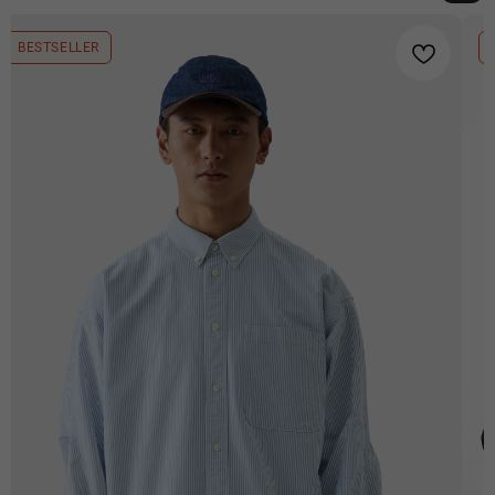
califo.website@gmail.com
ИП Гилёв Михаил
BESTSELLER
Витальевич
ИНН: 590847626354
Разработка сайта: Паша
Баобаб