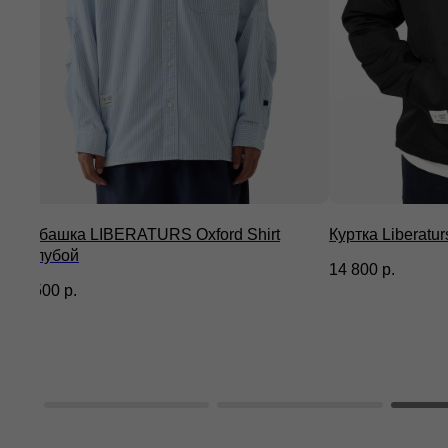
Рубашка LIBERATURS Oxford Shirt
Куртка Liberatu
голубой
14 800
р.
Весь каталог
П
8 500
р.
Магазины
П
Доставка и оплата
П
С
Контакты
ИП Гилёв Михаил
п
Витальевич
ИНН: 590847626354