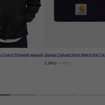
rs Coach Primaloft черный
Шапка Carhartt Short Watch Hat C
2 245
р.
4 490
р.
рограмма лояльности
Блог
О бр
убличная оферта
Сотрудничество
Стать
Подарочные
олитика конфиденциальности
сертификаты
Часто задаваемые
огласие на обработку
вопросы
ерсональных данных