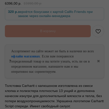
6396,00
р.
15990,00
р.
320 р.
вернётся бонусами с картой Califo Friends при
заказе через онлайн-менеджера
БЕСПЛАТНАЯ ДОСТАВКА ОТ
БЕСПЛАТНАЯ ДОСТАВКА ОТ
В корзину
Ассортимент на сайте может не быть в наличии во всех
офлайн магазинах
. Если вам понравился
❓
✖
определенный товар и вы хотите узнать, есть ли он в
определенном магазине, напишите нам и мы
оперативно вас сориентируем.
Толстовка Carhartt с капюшоном изготовлена ​​из смеси
хлопка и полиэстера плотностью 13 унций и дополнена
начесом изнутри для дополнительной мягкости и тепла, без
потери воздухопроницаемости. Украшена логотипом Carhartt
Script спереди. Имеет свободный силуэт.