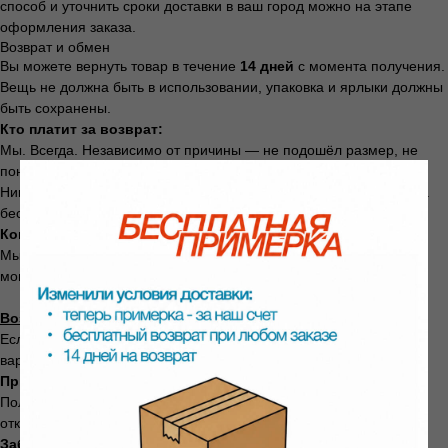
способ и уточнить сроки доставки в ваш город можно на этапе
оформления заказа.
Возврат и обмен
Вы можете вернуть товар в течение
14 дней
с момента получения.
Вещь не должна быть в использовании, упаковка и ярлыки должны
быть сохранены.
Кто платит за возврат:
Мы. Всегда. Независимо от причины — не подошёл размер, не
понравился цвет, передумали, брак.
Никаких скрытых платежей. Даже если при заказе доставка была
бесплатной — мы ничего не удерживаем.
Когда придут деньги:
Мы вернём стоимость товара в течение
3 рабочих дней
с
момента получения посылки на нашем складе.
Возврат через СДЭК
Если при заказе вы выбрали доставку СДЭК, у вас есть два
варианта:
Примерка сразу в ПВЗ
Получили посылку, примерили в пункте выдачи. Не подошло —
отказались на месте. Ничего оформлять не нужно.
Забрали домой и решили вернуть