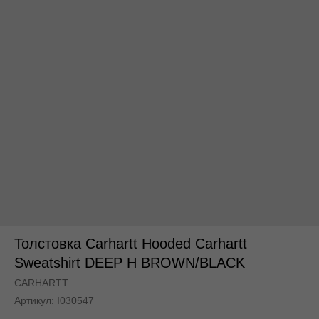
По всей России
По всей России
Толстовка Carhartt Hooded Carhartt
Sweatshirt DEEP H BROWN/BLACK
CARHARTT
Артикул:
I030547