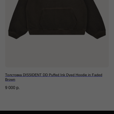
Баобаб
Толстовка DISSIDENT DD Puffed Ink Dyed Hoodie in Faded
Дж
Brown
8 
9 000
р.