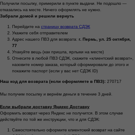
Получили посылку, примерили в пункте выдачи. Не подошло —
Стать
Согласие на обработку
отказались на месте. Ничего оформлять не нужно.
поставщиком
персональных данных
Забрали домой и решили вернуть
Контакты
Сотрудничество
Перейдите на
страницу возврата СДЭК
Укажите себя отправителем
Блог
Подарочные
Адрес нашего ПВЗ для возврата:
г. Пермь, ул. 25 октября,
сертификаты
77
Часто задаваемые
Упакуйте вещь (как пришла, ярлыки на месте)
вопросы
+7 995 093 96 65
Отнесите в любой ПВЗ СДЭК, скажите «клиентский возврат»,
califo.website@gmail.com
назовите номер заказа, который сформировали до этого и
ИП Гилёв Михаил
покажите паспорт (если у вас нет СДЭК ID)
Витальевич
ИНН: 590847626354
Наш код для возврата (если оформляете в ПВЗ):
270717
Мы получим посылку и вернём деньги в течение 3 дней.
Если выбрали доставку Яндекс Доставку
Разработка сайта: Паша
Оформить возврат через Яндекс не получится. В этом случае
Баобаб
действуйте по той же инструкции, что и для СДЭК:
Самостоятельно оформите клиентский возврат на сайте