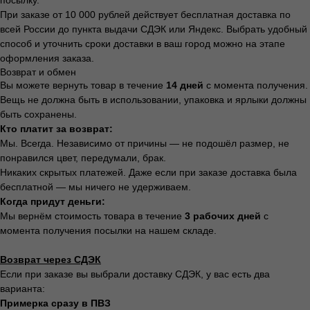
При заказе от 10 000 рублей действует бесплатная доставка по
всей России до пункта выдачи СДЭК или Яндекс. Выбрать удобный
способ и уточнить сроки доставки в ваш город можно на этапе
оформления заказа.
Возврат и обмен
Вы можете вернуть товар в течение
14 дней
с момента получения.
Вещь не должна быть в использовании, упаковка и ярлыки должны
быть сохранены.
Кто платит за возврат:
Мы. Всегда. Независимо от причины — не подошёл размер, не
понравился цвет, передумали, брак.
Никаких скрытых платежей. Даже если при заказе доставка была
бесплатной — мы ничего не удерживаем.
Когда придут деньги:
Мы вернём стоимость товара в течение
3 рабочих дней
с
момента получения посылки на нашем складе.
Весь каталог
Программа лояльности
Возврат через СДЭК
Магазины
Публичная оферта
Если при заказе вы выбрали доставку СДЭК, у вас есть два
Доставка и
Политика
варианта:
оплата
конфиденциальности
Примерка сразу в ПВЗ
О бренде