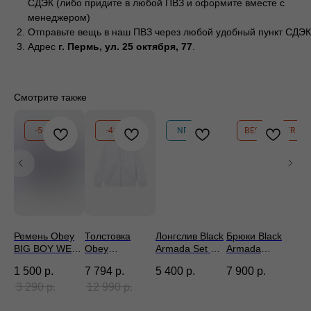
СДЭК (либо придите в любой ПВЗ и оформите вместе с
менеджером)
Отправьте вещь в наш ПВЗ через любой удобный пункт СДЭК
Адрес
г. Пермь, ул. 25 октября, 77
.
Смотрите также
-54%
-40%
NEW
BESTSELLER
Ремень Obey
Толстовка
Лонгслив Black
Брюки Black
Ку
BIG BOY WEB
Obey
Armada Set Out
Armada
O
vy
BELT SURF
ESTABLISHED
черный
Carpenter
се
1 500
р.
7 794
р.
5 400
р.
7 900
р.
17
BLUE
WORKS BOLD
черный
ZIP HOOD ASH
3 290
р.
12 990
р.
35
GREY