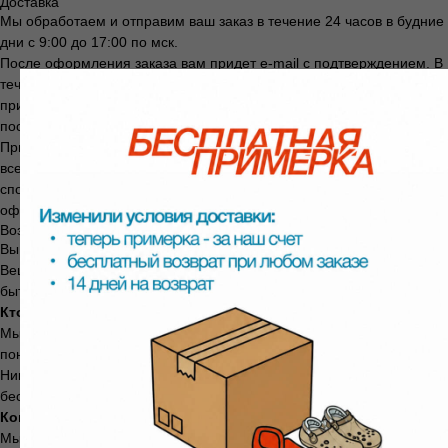
Доставка
Мы обработаем и отправим ваш заказ в течение 24 часов в будние
дни с 9:00 до 17:00 по мск.
После оформления заказа вам придет e-mail с подтверждением. В
течение суток (в будние дни) мы отправим заказ в транспортную и
пришлем вам трек-номер, чтобы вы могли отследить заветную
посылку.
При заказе от 10 000 рублей действует бесплатная доставка по
всей России до пункта выдачи СДЭК или Яндекс. Выбрать удобный
способ и уточнить сроки доставки в ваш город можно на этапе
оформления заказа.
Возврат и обмен
Вы можете вернуть товар в течение
14 дней
с момента получения.
Вещь не должна быть в использовании, упаковка и ярлыки должны
быть сохранены.
Кто платит за возврат:
Мы. Всегда. Независимо от причины — не подошёл размер, не
понравился цвет, передумали, брак.
Никаких скрытых платежей. Даже если при заказе доставка была
бесплатной — мы ничего не удерживаем.
Когда придут деньги:
Мы вернём стоимость товара в течение
3 рабочих дней
с