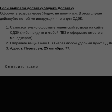
califo.website@gmail.com
ИП Гилёв Михаил
Если выбрали доставку Яндекс Доставку
Витальевич
Оформить возврат через Яндекс не получится. В этом случае
ИНН: 590847626354
действуйте по той же инструкции, что и для СДЭК:
Самостоятельно оформите клиентский возврат на сайте
СДЭК (либо придите в любой ПВЗ и оформите вместе с
менеджером)
Разработка сайта: Паша
Баобаб
Отправьте вещь в наш ПВЗ через любой удобный пункт СДЭК
Адрес
г. Пермь, ул. 25 октября, 77
.
Смотрите также