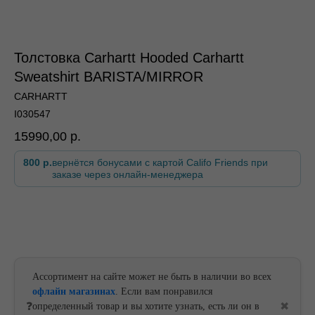
Толстовка Carhartt Hooded Carhartt
Sweatshirt BARISTA/MIRROR
По всей России
CARHARTT
I030547
15990,00
р.
800 р.
вернётся бонусами с картой Califo Friends при
заказе через онлайн-менеджера
По всей России
В корзину
Ассортимент на сайте может не быть в наличии во всех
офлайн магазинах
. Если вам понравился
❓
✖
определенный товар и вы хотите узнать, есть ли он в