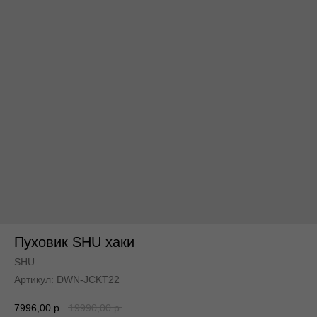
По всей России
По всей России
Пуховик SHU хаки
SHU
Артикул:
DWN-JCKT22
7996,00
р.
19990,00
р.