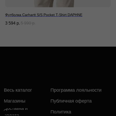
Футболка Carhartt S/S Pocket T-Shirt DAPHNE
Дж
3 594
р.
5 990
р.
3 