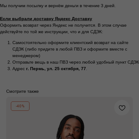
Мы получим посылку и вернём деньги в течение 3 дней.
Если выбрали доставку Яндекс Доставку
Оформить возврат через Яндекс не получится. В этом случае
действуйте по той же инструкции, что и для СДЭК:
Весь каталог
Программа лояльности
Самостоятельно оформите клиентский возврат на сайте
Магазины
Публичная оферта
СДЭК (либо придите в любой ПВЗ и оформите вместе с
Доставка и
менеджером)
Политика
оплата
Отправьте вещь в наш ПВЗ через любой удобный пункт СДЭК
конфиденциальности
О бренде
Адрес
г. Пермь, ул. 25 октября, 77
.
Стать
Согласие на обработку
поставщиком
персональных данных
Смотрите также
Контакты
Сотрудничество
Блог
Подарочные
-40%
сертификаты
Часто задаваемые
вопросы
+7 995 093 96 65
califo.website@gmail.com