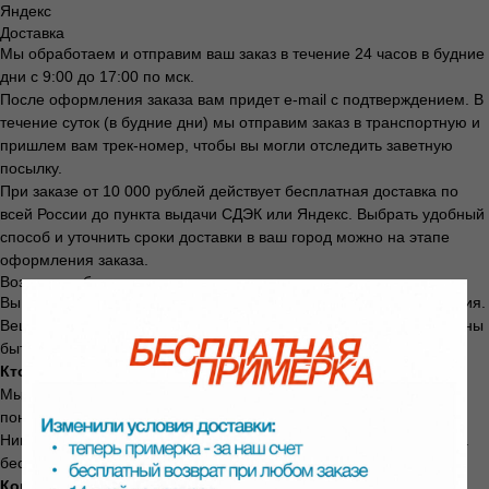
Яндекс
Доставка
Мы обработаем и отправим ваш заказ в течение 24 часов в будние
дни с 9:00 до 17:00 по мск.
После оформления заказа вам придет e-mail с подтверждением. В
течение суток (в будние дни) мы отправим заказ в транспортную и
пришлем вам трек-номер, чтобы вы могли отследить заветную
посылку.
При заказе от 10 000 рублей действует бесплатная доставка по
всей России до пункта выдачи СДЭК или Яндекс. Выбрать удобный
способ и уточнить сроки доставки в ваш город можно на этапе
оформления заказа.
Возврат и обмен
Вы можете вернуть товар в течение
14 дней
с момента получения.
Вещь не должна быть в использовании, упаковка и ярлыки должны
быть сохранены.
Кто платит за возврат:
Мы. Всегда. Независимо от причины — не подошёл размер, не
понравился цвет, передумали, брак.
Никаких скрытых платежей. Даже если при заказе доставка была
бесплатной — мы ничего не удерживаем.
Когда придут деньги: