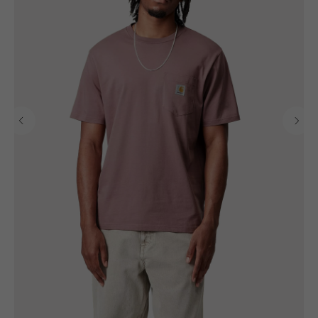
ИП Гилёв Михаил
Витальевич
ИНН: 590847626354
Разработка сайта: Паша
Баобаб