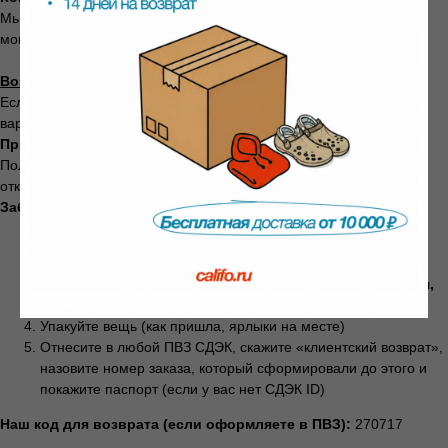
Мы вернём стоимость товара в течение
3 рабочих дней
с
момента получения посылки на нашем складе.
Возврат через СДЭК
Если при заказе вы выбрали доставку СДЭК, у вас есть два
варианта:
Примерка сразу в ПВЗ
Получили посылку, примерили в пункте выдачи. Не подошло —
отказались на месте. Ничего оформлять не нужно.
Забрали домой и решили вернуть
Перейдите на
страницу возврата СДЭК
Укажите себя отправителем
Адрес нашего ПВЗ для возврата:
г. Пермь, ул. 25 октября,
77
Упакуйте вещь (как пришла, ярлыки на месте)
Отнесите в любой ПВЗ СДЭК, скажите «клиентский возврат»,
назовите номер заказа, который сформировали до этого и
покажите паспорт (если у вас нет СДЭК ID)
Наш код для возврата (если оформляете в ПВЗ):
270717