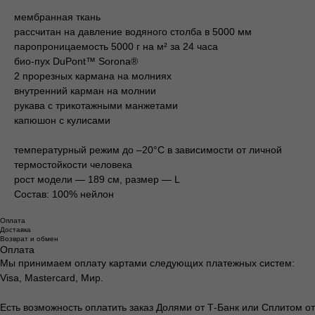
мембранная ткань
рассчитан на давление водяного столба в 5000 мм
паропроницаемость 5000 г на м² за 24 часа
био-пух DuPont™ Sorona®
2 прорезных кармана на молниях
внутренний карман на молнии
рукава с трикотажными манжетами
капюшон с кулисами
температурный режим до –20°C в зависимости от личной
термостойкости человека
рост модели — 189 см, размер — L
Состав: 100% нейлон
Оплата
Доставка
Возврат и обмен
Оплата
Мы принимаем оплату картами следующих платежных систем:
Visa, Mastercard, Мир.
Есть возможность оплатить заказ Долями от Т-Банк или Сплитом от