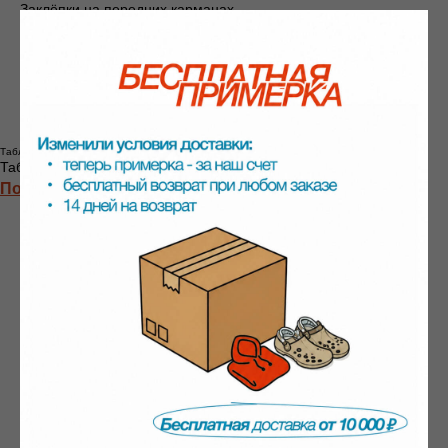
Заклёпки на передних карманах
Фирменная нашивка OBEY Eyes на заднем кармане
100% хлопок
Свободный крой (baggy fit)
Прямой силуэт
Состав: 100% хлопок
Таблица размеров
Таблица размеров
Подобрать размер онлайн
Смотрите также
-20%