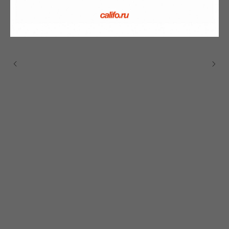
Весь каталог
Программа лояльности
Магазины
Публичная оферта
Доставка и
Политика
оплата
конфиденциальности
О бренде
Стать
Согласие на обработку
поставщиком
персональных данных
Контакты
Сотрудничество
Блог
Подарочные
сертификаты
Часто задаваемые
вопросы
+7 995 093 96 65
califo.website@gmail.com
ИП Гилёв Михаил
Витальевич
ИНН: 590847626354