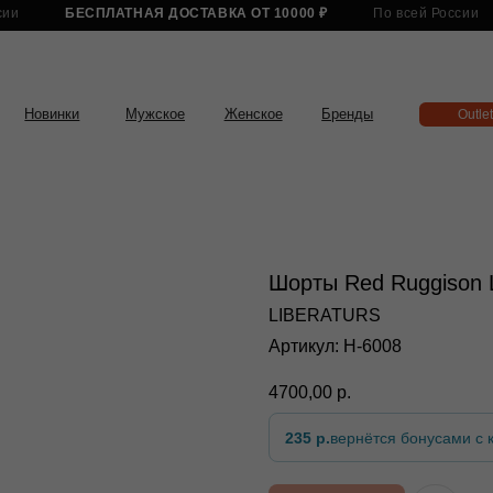
БЕСПЛАТНАЯ ДОСТАВКА ОТ 10000 ₽
По всей России
БЕСПЛАТНА
нки
Мужское
Женское
Бренды
Outlet
Шорты Red Ruggison L
LIBERATURS
Артикул:
H-6008
4700,00
р.
235 р.
вернётся бонусами с к