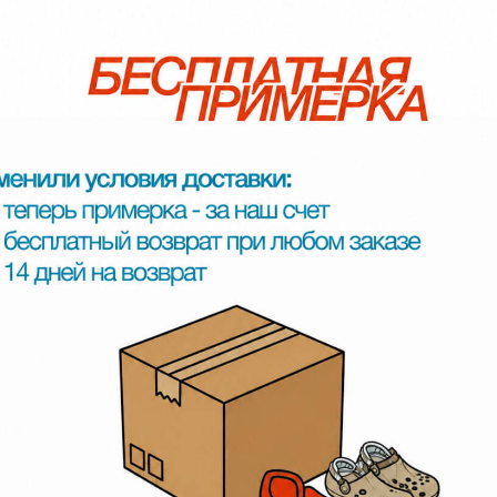
о 17:00 по мск.
ток (в будние дни) мы отправим заказ в транспортную и пришлем вам трек-но
 до пункта выдачи СДЭК или Яндекс. Выбрать удобный способ и уточнить срок
олжна быть в использовании, упаковка и ярлыки должны быть сохранены.
т, передумали, брак.
 — мы ничего не удерживаем.
 посылки на нашем складе.
 месте. Ничего оформлять не нужно.
номер заказа, который сформировали до этого и покажите паспорт (если у ва