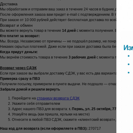
Доставка
Мы обработаем и отправим ваш заказ в течение 24 часов в будние дни с 9:00 д
После оформления заказа вам придет e-mail с подтверждением. В течение су
При заказе от 10 000 рублей действует бесплатная доставка по всей России
Возврат и обмен
Вы можете вернуть товар в течение
14 дней
с момента получения. Вещь не д
Кто платит за возврат:
Мы. Всегда. Независимо от причины — не подошёл размер, не понравился цве
Никаких скрытых платежей. Даже если при заказе доставка была бесплатной
Когда придут деньги:
Мы вернём стоимость товара в течение
3 рабочих дней
с момента получения
Возврат через СДЭК
Если при заказе вы выбрали доставку СДЭК, у вас есть два варианта:
Примерка сразу в ПВЗ
Получили посылку, примерили в пункте выдачи. Не подошло — отказались на
Забрали домой и решили вернуть
Перейдите на
страницу возврата СДЭК
Укажите себя отправителем
Адрес нашего ПВЗ для возврата:
г. Пермь, ул. 25 октября, 77
Упакуйте вещь (как пришла, ярлыки на месте)
Отнесите в любой ПВЗ СДЭК, скажите «клиентский возврат», назовите 
Наш код для возврата (если оформляете в ПВЗ):
270717