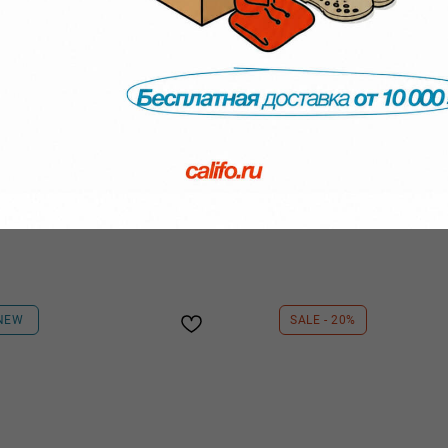
ой же инструкции, что и для СДЭК:
придите в любой ПВЗ и оформите вместе с менеджером)
NEW
SALE - 20%