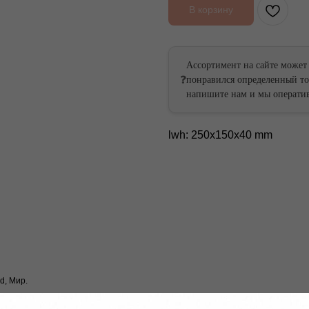
В корзину
Ассортимент на сайте может
❓
понравился определенный тов
ссии
России
напишите нам и мы оператив
 России
ей России
lwh: 250x150x40 mm
d, Мир.