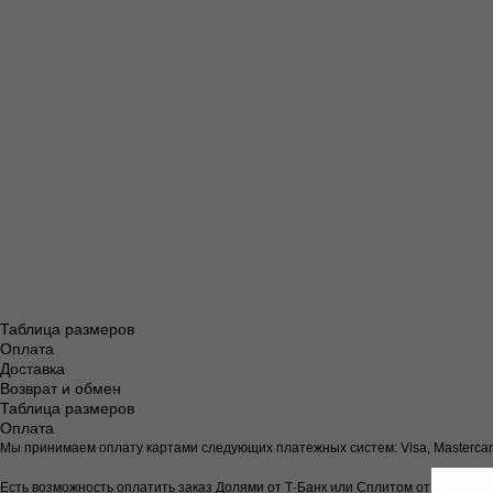
По всей Ро
По всей 
По всей
По вс
Таблица размеров
Оплата
Доставка
Возврат и обмен
Таблица размеров
Оплата
Мы принимаем оплату картами следующих платежных систем: Visa, Mastercar
Есть возможность оплатить заказ Долями от Т-Банк или Сплитом от Яндекс