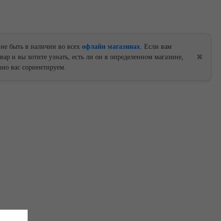
 не быть в наличии во всех
офлайн магазинах
. Если вам
✖
ар и вы хотите узнать, есть ли он в определенном магазине,
но вас сориентируем.