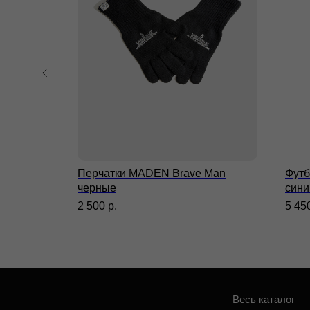
Весь каталог
П
Магазины
П
ssy
Перчатки MADEN Brave Man
Футб
Доставка и оплата
П
черные
сини
С
Контакты
2 500
р.
5 45
ИП Гилёв Михаил
п
Витальевич
ИНН: 590847626354