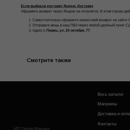
Если выбрали доставку Яндекс Доставку
Оформить возврат через Яндекс не получится. В этом случае дей
Самостоятельно оформите клиентский возврат на сайте 
Отправьте вещь в наш ПВЗ через любой удобный пункт С
Адрес
г. Пермь, ул. 25 октября, 77
.
Весь каталог
П
Магазины
П
Смотрите также
Доставка и оплата
П
С
Контакты
ИП Гилёв Михаил
п
Витальевич
ИНН: 590847626354