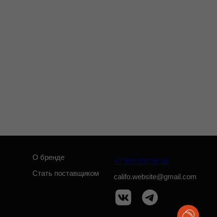
енде
+7 995 093 96 65
 поставщиком
califo.website@gmail.com
Разработка сайта: Паша Баобаб