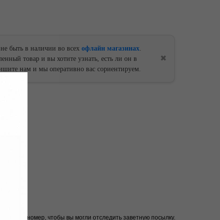
 не быть в наличии во всех
офлайн магазинах
.
✖
енный товар и вы хотите узнать, есть ли он в
ишите нам и мы оперативно вас сориентируем.
 вам трек-номер, чтобы вы могли отследить заветную посылку.