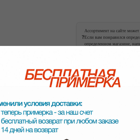
В корзину
Ассортимент на сайте может
❓
Если вам понравился определ
ссии
России
определенном магазине, нап
 России
ей России
Состав: 100% хлопок
, Mastercard, Мир.
 от Яндекс
дни с 9:00 до 17:00 по мск.
 течение суток (в будние дни) мы отправим заказ в транспортную и пришлем