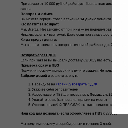
При заказе от 10 000 рублей действует бесплатная доставка по
заказа.
Возврат и обмен
Вы можете вернуть товар в течение
14 дней
с момента получения
Кто платит за возврат:
Мы. Всегда. Независимо от причины — не подошёл размер, не по
Никаких скрытых платежей. Даже если при заказе доставка была
Когда придут деньги:
Мы вернём стоимость товара в течение
3 рабочих дней
с момент
Возврат через СДЭК
Если при заказе вы выбрали доставку СДЭК, у вас есть два вариа
Примерка сразу в ПВЗ
Получили посылку, примерили в пункте выдачи. Не подошло — от
Забрали домой и решили вернуть
Перейдите на
страницу возврата СДЭК
Укажите себя отправителем
Адрес нашего ПВЗ для возврата:
г. Пермь, ул. 25 октября,
Упакуйте вещь (как пришла, ярлыки на месте)
Отнесите в любой ПВЗ СДЭК, скажите «клиентский возврат
Наш код для возврата (если оформляете в ПВЗ):
270717
Мы получим посылку и вернём деньги в течение 3 дней.