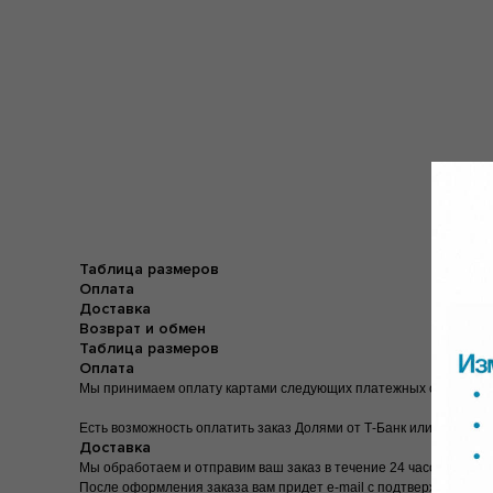
По всей Ро
По всей 
По всей
По вс
Таблица размеров
Оплата
Доставка
Возврат и обмен
Таблица размеров
Оплата
Мы принимаем оплату картами следующих платежных систем: Visa
Есть возможность оплатить заказ Долями от Т-Банк или Сплитом
Доставка
Мы обработаем и отправим ваш заказ в течение 24 часов в будние 
После оформления заказа вам придет e-mail с подтверждением. В