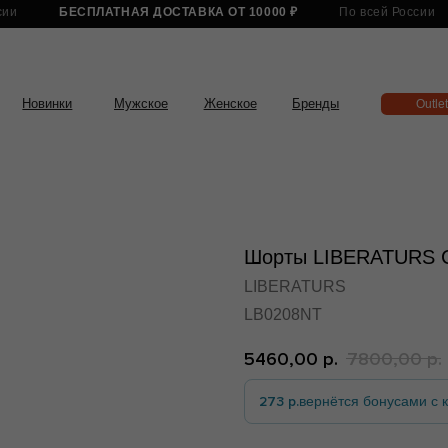
БЕСПЛАТНАЯ ДОСТАВКА ОТ 10000 ₽
По всей России
БЕСПЛАТНА
нки
Мужское
Женское
Бренды
Outlet
Шорты LIBERATURS Ch
LIBERATURS
LB0208NT
5460,00
р.
7800,00
р.
273 р.
вернётся бонусами с к