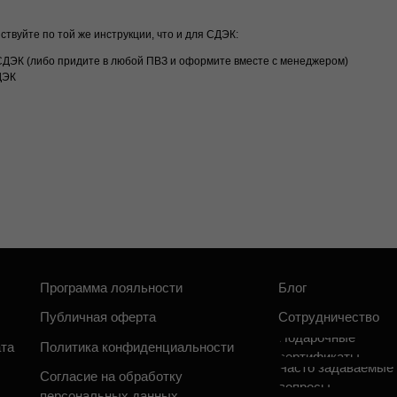
ствуйте по той же инструкции, что и для СДЭК:
СДЭК (либо придите в любой ПВЗ и оформите вместе с менеджером)
ДЭК
рограмма лояльности
Блог
О бр
убличная оферта
Сотрудничество
Стать
Подарочные
олитика конфиденциальности
сертификаты
Часто задаваемые
огласие на обработку
вопросы
ерсональных данных