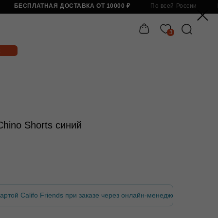
Я ДОСТАВКА ОТ 10000 ₽
По всей России
БЕСПЛАТНАЯ ДОСТАВКА 
3
Бесп
ino Shorts синий
артой Califo Friends при заказе через онлайн-менеджера