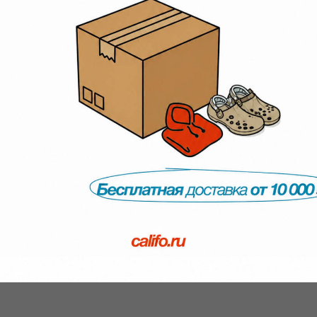
 всей России до пункта выдачи СДЭК или Яндекс. Выбрать удобный способ и у
. Вещь не должна быть в использовании, упаковка и ярлыки должны быть со
нравился цвет, передумали, брак.
 бесплатной — мы ничего не удерживаем.
а получения посылки на нашем складе.
нта:
казались на месте. Ничего оформлять не нужно.
 77
», назовите номер заказа, который сформировали до этого и покажите паспор