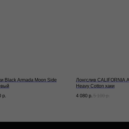
рограмма лояльности
Блог
О бр
убличная оферта
Сотрудничество
Стать
Подарочные
олитика конфиденциальности
сертификаты
Часто задаваемые
огласие на обработку
вопросы
ерсональных данных
и Black Armada Moon Side
Лонгслив CALIFORNIA 
евый
Heavy Cotton хаки
0
р.
4 080
р.
5 100
р.