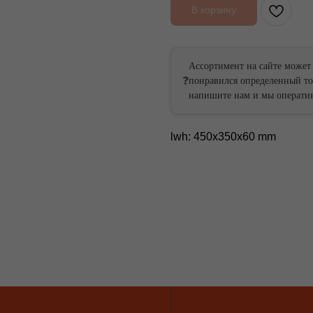
В корзину
Ассортимент на сайте может
❓
понравился определенный тов
ссии
России
напишите нам и мы оператив
 России
ей России
lwh: 450x350x60 mm