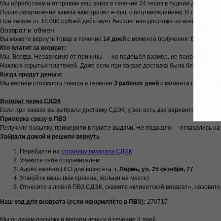
Мы обработаем и отправим ваш заказ в течение 24 часов в будние дни с 9:00 д
После оформления заказа вам придет e-mail с подтверждением. В течение су
При заказе от 10 000 рублей действует бесплатная доставка по всей России
Возврат и обмен
Вы можете вернуть товар в течение
14 дней
с момента получения. Вещь не д
Кто платит за возврат:
Мы. Всегда. Независимо от причины — не подошёл размер, не понравился цве
Никаких скрытых платежей. Даже если при заказе доставка была бесплатной
Когда придут деньги:
Мы вернём стоимость товара в течение
3 рабочих дней
с момента получения
Возврат через СДЭК
Если при заказе вы выбрали доставку СДЭК, у вас есть два варианта:
Примерка сразу в ПВЗ
Получили посылку, примерили в пункте выдачи. Не подошло — отказались на
Забрали домой и решили вернуть
Перейдите на
страницу возврата СДЭК
Укажите себя отправителем
Адрес нашего ПВЗ для возврата:
г. Пермь, ул. 25 октября, 77
Упакуйте вещь (как пришла, ярлыки на месте)
Отнесите в любой ПВЗ СДЭК, скажите «клиентский возврат», назовите 
Наш код для возврата (если оформляете в ПВЗ):
270717
Мы получим посылку и вернём деньги в течение 3 дней.