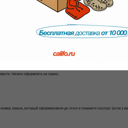
о 17:00 по мск.
ток (в будние дни) мы отправим заказ в транспортную и пришлем вам трек-но
 до пункта выдачи СДЭК или Яндекс. Выбрать удобный способ и уточнить срок
олжна быть в использовании, упаковка и ярлыки должны быть сохранены.
т, передумали, брак.
 — мы ничего не удерживаем.
 посылки на нашем складе.
 месте. Ничего оформлять не нужно.
номер заказа, который сформировали до этого и покажите паспорт (если у ва