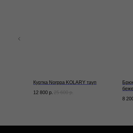
Весь каталог
П
Магазины
П
Доставка и оплата
П
С
Контакты
ИП Гилёв Михаил
п
Витальевич
ИНН: 590847626354
shroomer
Куртка Norppa KOLARY тауп
Брюк
беж
12 800
р.
25 600
р.
8 20