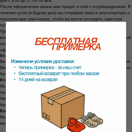
дни с 9:00 до 17:00 по мск.
После оформления заказа вам придет e-mail с подтверждением. В
течение суток (в будние дни) мы отправим заказ в транспортную и
пришлем вам трек-номер, чтобы вы могли отследить заветную
посылку.
При заказе от 10 000 рублей действует бесплатная доставка по
всей России до пункта выдачи СДЭК или Яндекс. Выбрать удобный
способ и уточнить сроки доставки в ваш город можно на этапе
оформления заказа.
Возврат и обмен
Вы можете вернуть товар в течение
14 дней
с момента получения.
Вещь не должна быть в использовании, упаковка и ярлыки должны
быть сохранены.
Кто платит за возврат:
Мы. Всегда. Независимо от причины — не подошёл размер, не
понравился цвет, передумали, брак.
Никаких скрытых платежей. Даже если при заказе доставка была
бесплатной — мы ничего не удерживаем.
Когда придут деньги:
Мы вернём стоимость товара в течение
3 рабочих дней
с
момента получения посылки на нашем складе.