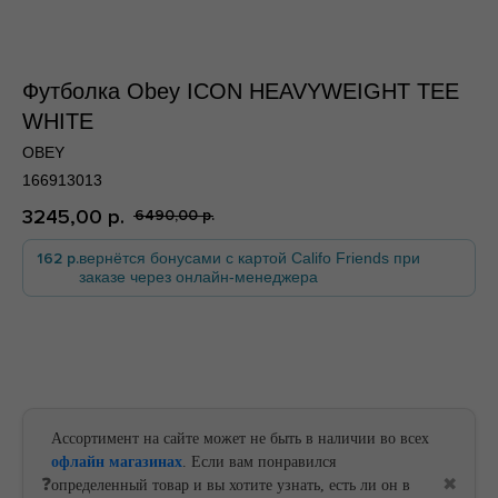
Футболка Obey ICON HEAVYWEIGHT TEE
WHITE
По всей России
OBEY
166913013
3245,00
р.
6490,00
р.
162 р.
вернётся бонусами с картой Califo Friends при
заказе через онлайн-менеджера
По всей России
В корзину
Ассортимент на сайте может не быть в наличии во всех
офлайн магазинах
. Если вам понравился
❓
✖
определенный товар и вы хотите узнать, есть ли он в