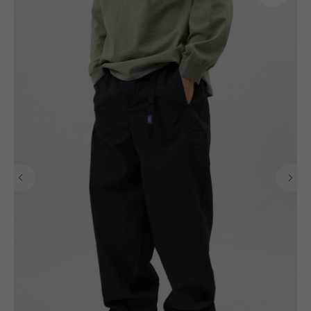
Магазины
Публичная оферта
Доставка и
Политика
оплата
конфиденциальности
О бренде
Стать
Согласие на обработку
поставщиком
персональных данных
Контакты
Сотрудничество
Блог
Подарочные
сертификаты
Часто задаваемые
вопросы
+7 995 093 96 65
califo.website@gmail.com
ИП Гилёв Михаил
Витальевич
ИНН: 590847626354