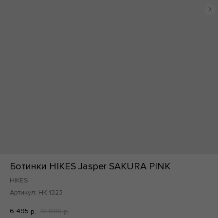
По всей России
По всей России
Ботинки HIKES Jasper SAKURA PINK
HIKES
Артикул:
HK-1323
6 495
12 990
р.
р.