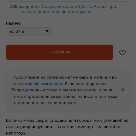
325 р.
вернётся бонусами с картой Califo Friends при
заказе через онлайн-менеджера
БЕСПЛАТНАЯ ДОСТАВКА ОТ
Размер
БЕСПЛАТНАЯ ДОСТАВКА ОТ
В корзину
Ассортимент на сайте может не быть в наличии во
всех
офлайн магазинах
. Если вам понравился
❓
✖
определенный товар и вы хотите узнать, есть ли
он в определенном магазине, напишите нам и мы
оперативно вас сориентируем.
Ботинки Hikes Jasper созданы для города, но с оглядкой на
опыт аутдор-индустрии — сочетая комфорт с защитой от
непогоды.