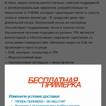
В Hikes Jasper используются стельки с мягкой поддержкой
и антибактериальным эффектом, разработанные по
технологии O-THERM, которые гарантируют тепло и сухость
стопы в зимнее время (до −15 градусов) даже при
длительной носке. Внутренний носок из неопрена
способствует поддержанию тепла и сухости стопы.
Улучшенная прочная подошва из резины ТРЕ является
всепогодной и обеспечивает надежное сцепление со
скользкими поверхностями. Материал верха из EVA не
промокает и прост в уходе.
— EVA, неопрен, полиэстер и TPR
— Морозостойкий верх
— Неопреновые вкладыши с микрофлисом
— Легкая и нескользящая подошва
— Модернизированная металлическая фурнитура
— Удобные пуллеры
— Ортопедические стельки по технологии O-THERM
— В комплекте дополнительные шнурки и инструкция по
уходу.
Состав: 100% ЭВА