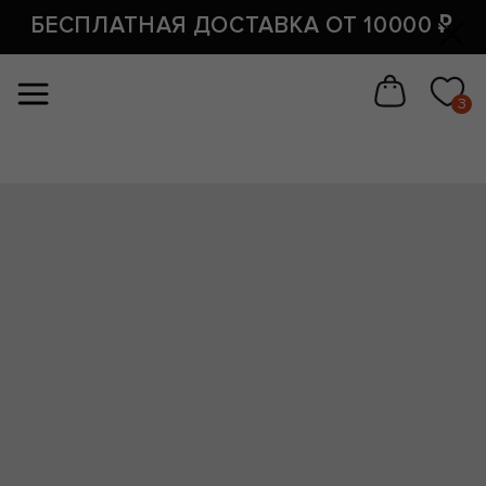
#отступы на странице товара свехру и снизу
По всей
БЕСПЛАТНАЯ ДОСТАВКА ОТ 10000 ₽
#размер заголовка у товара (на странице товара)
России
3